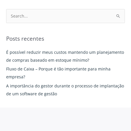
g
o
P
r
e
i
s
Posts recentes
a
q
s
u
É possível reduzir meus custos mantendo um planejamento
i
de compras baseado em estoque mínimo?
s
Fluxo de Caixa – Porque é tão importante para minha
a
empresa?
r
A importância do gestor durante o processo de implantação
p
de um software de gestão
o
r
: