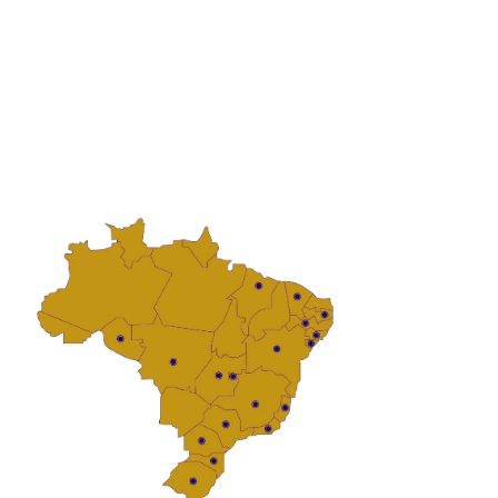
Atendimento em Todo o Brasil!
COPYRIGHT © 2026 AJORS SIGN
DESENVOLVIDO POR AJORS SISTEMAS
Escritório
R. Luiz Guimarães Júnior, 144 Guabirotuba | Curitiba/PR